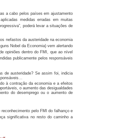
das a cabo pelos países em ajustamento
 aplicadas medidas erradas em muitas
ogressiva”, poderá levar a situações de
tos nefastos da austeridade na economia
 alguns Nobel da Economia) vem alertando
de opiniões dentro do FMI, que ao nível
endidas publicamente pelos responsáveis
s de austeridade? Se assim foi, indicia
esponsáveis…
ndo à contração da economia e a efeitos
uportáveis, o aumento das desigualdades
aumento do desemprego ou o aumento de
 reconhecimento pelo FMI do falhanço e
ça significativa no resto do caminho a