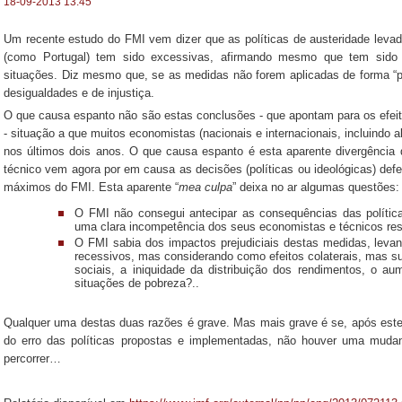
18-09-2013 13:45
Um recente estudo do FMI vem dizer que as políticas de austeridade leva
(como Portugal) tem sido excessivas, afirmando mesmo que tem sido
situações. Diz mesmo que, se as medidas não forem aplicadas de forma “pr
desigualdades e de injustiça.
O que causa espanto não são estas conclusões - que apontam para os efei
- situação a que muitos economistas (nacionais e internacionais, incluindo
nos últimos dois anos. O que causa espanto é esta aparente divergência 
técnico vem agora por em causa as decisões (políticas ou ideológicas) def
máximos do FMI. Esta aparente “
mea culpa
” deixa no ar algumas questões:
O FMI não consegui antecipar as consequências das política
uma clara incompetência dos seus economistas e técnicos r
O FMI sabia dos impactos prejudiciais destas medidas, leva
recessivos, mas considerando como efeitos colaterais, mas s
sociais, a iniquidade da distribuição dos rendimentos, o 
situações de pobreza?..
Qualquer uma destas duas razões é grave. Mas mais grave é se, após este
do erro das políticas propostas e implementadas, não houver uma mudan
percorrer…