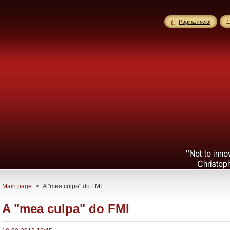
Página inicial
Main page
>
A "mea culpa" do FMI
A "mea culpa" do FMI