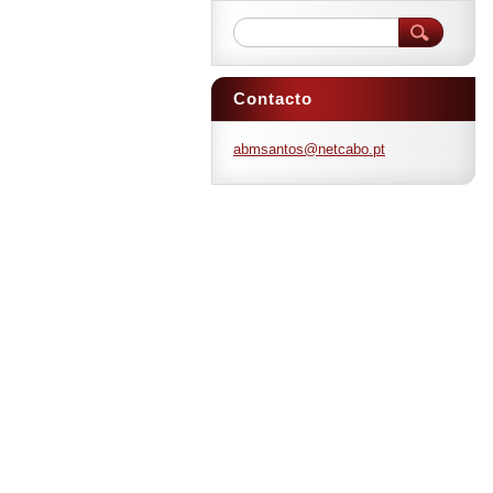
Contacto
abmsanto
s@netcab
o.pt