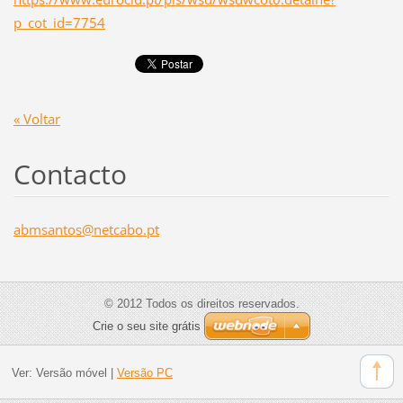
p_cot_id=7754
« Voltar
Contacto
abmsanto
s@netcab
o.pt
© 2012 Todos os direitos reservados.
Crie o seu site grátis
Ver:
Versão móvel
|
Versão PC